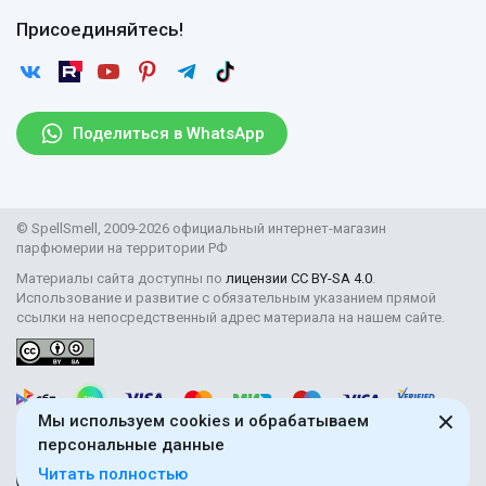
Оплата
Гарантии
Договор оферты
Отзывы
Присоединяйтесь!
Возврат
Согласие на обработку персональных данных
Новости
Пользовательское соглашение
Статьи
Защита персональных данных
Рассылка
Поделиться в WhatsApp
Правила продажи товаров (Постановление Правительства
РФ № 2463)
Парфюмерия оптом
© SpellSmell, 2009-2026 официальный интернет-магазин
Поставщикам
парфюмерии на территории РФ
Материалы сайта доступны по
лицензии CC BY-SA 4.0
.
Использование и развитие с обязательным указанием прямой
ссылки на непосредственный адрес материала на нашем сайте.
Мы используем cookies и обрабатываем
персональные данные
Читать полностью
18+