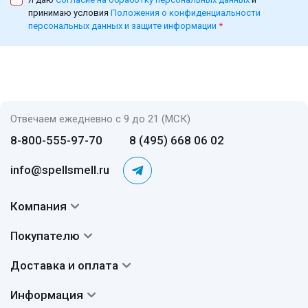
принимаю условия
Положения о конфиденциальности
персональных данных и защите информации
*
Отвечаем ежедневно с 9 до 21 (МСК)
8-800-555-97-70
8 (495) 668 06 02
info@spellsmell.ru
Компания
Контакты
Покупателю
О нас
Система скидок
Доставка и оплата
Авторы
Частые вопросы
Доставка
Сертификаты
Информация
Вопросы и ответы