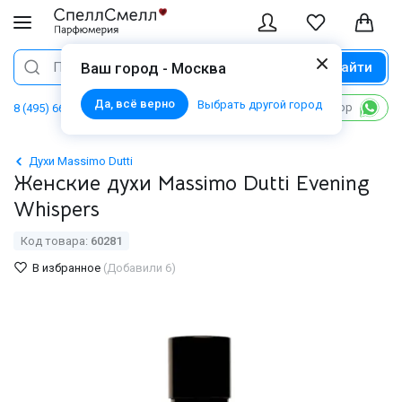
Найти
Поиск
Ваш город - Москва
Да, всё верно
Выбрать другой город
Написать в WhatsApp
8 (495) 668 06 02
Духи Massimo Dutti
Женские духи Massimo Dutti Evening
Whispers
Код товара:
60281
В избранное
(Добавили 6)