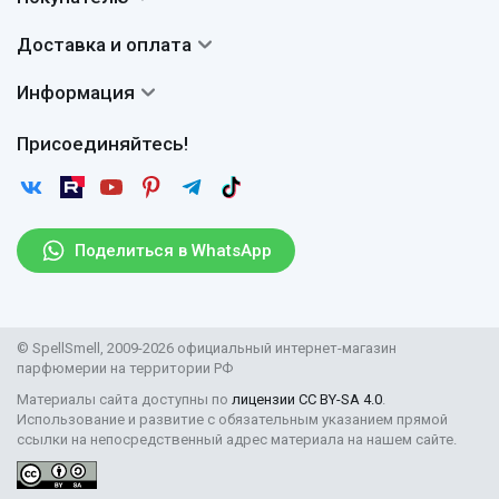
О нас
Система скидок
Доставка и оплата
Авторы
Частые вопросы
Доставка
Сертификаты
Информация
Вопросы и ответы
Оплата
Гарантии
Договор оферты
Отзывы
Присоединяйтесь!
Возврат
Согласие на обработку персональных данных
Новости
Пользовательское соглашение
Статьи
Защита персональных данных
Рассылка
Поделиться в WhatsApp
Правила продажи товаров (Постановление Правительства
РФ № 2463)
Парфюмерия оптом
© SpellSmell, 2009-2026 официальный интернет-магазин
Поставщикам
парфюмерии на территории РФ
Материалы сайта доступны по
лицензии CC BY-SA 4.0
.
Использование и развитие с обязательным указанием прямой
ссылки на непосредственный адрес материала на нашем сайте.