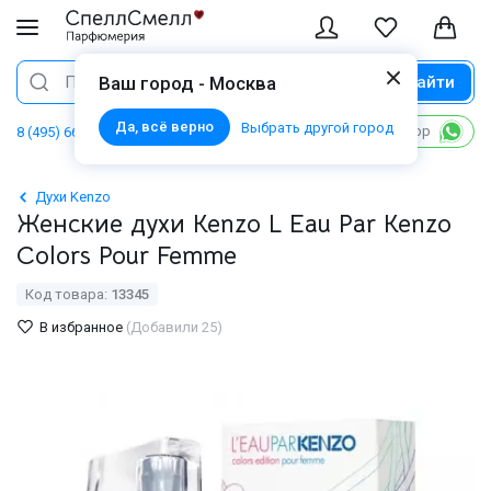
Найти
Поиск
Ваш город - Москва
Да, всё верно
Выбрать другой город
Написать в WhatsApp
8 (495) 668 06 02
Духи Kenzo
Женские духи Kenzo L Eau Par Kenzo
Colors Pour Femme
Код товара:
13345
В избранное
(Добавили 25)