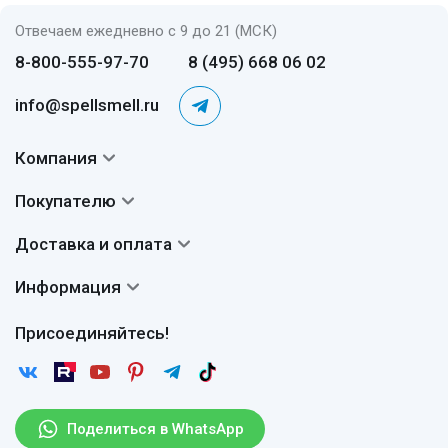
Отвечаем ежедневно с 9 до 21 (МСК)
8-800-555-97-70
8 (495) 668 06 02
info@spellsmell.ru
Компания
Контакты
Покупателю
О нас
Система скидок
Доставка и оплата
Авторы
Частые вопросы
Доставка
Сертификаты
Информация
Вопросы и ответы
Оплата
Гарантии
Договор оферты
Отзывы
Присоединяйтесь!
Возврат
Согласие на обработку персональных данных
Новости
Пользовательское соглашение
Статьи
Защита персональных данных
Рассылка
Поделиться в WhatsApp
Правила продажи товаров (Постановление Правительства