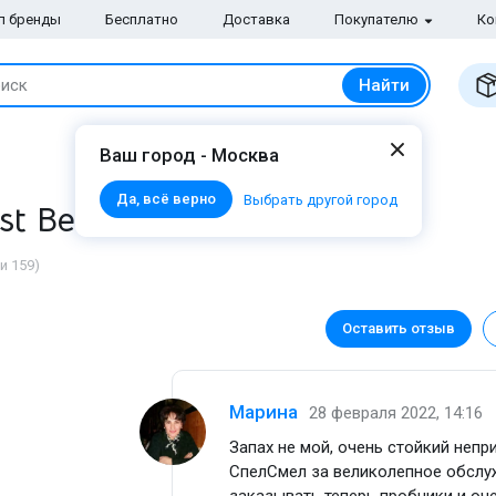
п бренды
Бесплатно
Доставка
Покупателю
Ко
Найти
иск
Ваш город - Москва
Да, всё верно
Выбрать другой город
st Beau для женщин
и 159)
Оставить отзыв
Марина
28 февраля 2022, 14:16
Запах не мой, очень стойкий непр
СпелСмел за великолепное обслуж
заказывать теперь пробники и оч