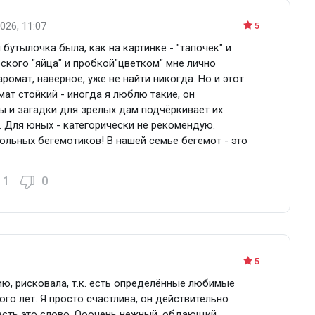
026, 11:07
5
бутылочка была, как на картинке - "тапочек" и
оского "яйца" и пробкой"цветком" мне лично
ромат, наверное, уже не найти никогда. Но и этот
мат стойкий - иногда я люблю такие, он
ы и загадки для зрелых дам подчёркивает их
. Для юных - категорически не рекомендую.
ольных бегемотиков! В нашей семье бегемот - это
1
0
5
ю, рисковала, т.к. есть определённые любимые
го лет. Я просто счастлива, он действительно
 есть это слово. Ооочень нежный, обдающий