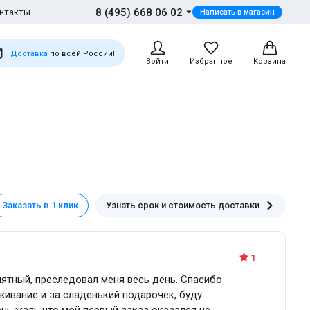
8 (495) 668 06 02
нтакты
Написать в магазин
Доставка
по всей России!
Войти
Избранное
Корзина
Заказать в 1 клик
Узнать срок и стоимость доставки
1
иятный, преследовал меня весь день. Спасибо
ивание и за сладенький подарочек, буду
ень жаль что мой первый заказ оказался не