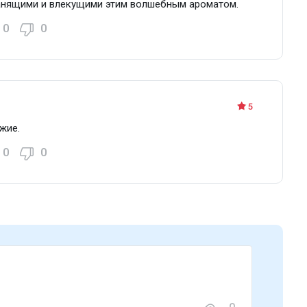
манящими и влекущими этим волшебным ароматом.
0
0
5
жие.
0
0