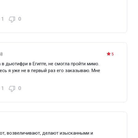
1
0
48
5
 в дьютифри в Египте, не смогла пройти мимо.
есь я уже не в первый раз его заказываю. Мне
1
0
т, возвеличивают, делают изысканными и