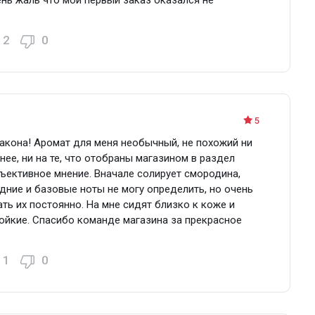
2
0
5
флакона! Аромат для меня необычный, не похожий ни
анее, ни на те, что отобраны магазином в раздел
бъективное мнение. Вначале солирует смородина,
дние и базовые ноты не могу определить, но очень
ть их постоянно. На мне сидят близко к коже и
тойкие. Спасибо команде магазина за прекрасное
Туалетная вода (уценка) 50 мл
1
0