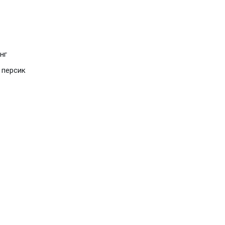
нг
,
персик