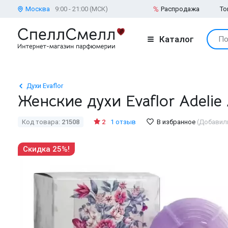
Москва
9:00 - 21:00 (МСК)
Распродажа
То
Каталог
По
Духи Evaflor
Женские духи Evaflor Adelie 
Код товара:
21508
2
1 отзыв
В избранное
(Добавили
Скидка 25%!