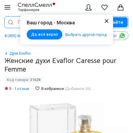
Найти
Поиск
Ваш город - Москва
Да, всё верно
Выбрать другой город
Написать в WhatsApp
8 (495) 668 06 02
Духи Evaflor
Женские духи Evaflor Caresse pour
Femme
Код товара:
31628
5
1 отзыв
В избранное
(Добавили 26)