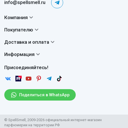
info@spellsmell.ru
Компания
Контакты
Покупателю
О нас
Система скидок
Доставка и оплата
Авторы
Частые вопросы
Доставка
Сертификаты
Информация
Вопросы и ответы
Оплата
Гарантии
Договор оферты
Отзывы
Присоединяйтесь!
Возврат
Согласие на обработку персональных данных
Новости
Пользовательское соглашение
Статьи
Защита персональных данных
Рассылка
Поделиться в WhatsApp
Правила продажи товаров (Постановление Правительства
РФ № 2463)
Парфюмерия оптом
© SpellSmell, 2009-2026 официальный интернет-магазин
Поставщикам
парфюмерии на территории РФ