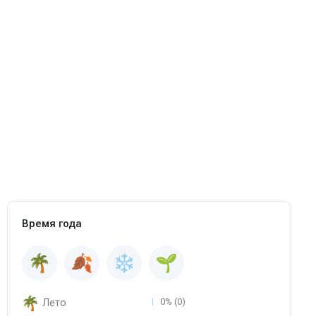
Время года
Лето
0% (0)