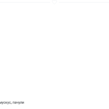
,
мускус
пачули