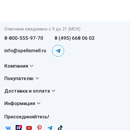
Отвечаем ежедневно с 9 до 21 (МСК)
8-800-555-97-70
8 (495) 668 06 02
info@spellsmell.ru
Компания
Контакты
Покупателю
О нас
Система скидок
Доставка и оплата
Авторы
Частые вопросы
Доставка
Сертификаты
Информация
Вопросы и ответы
Оплата
Гарантии
Договор оферты
Отзывы
Присоединяйтесь!
Возврат
Согласие на обработку персональных данных
Новости