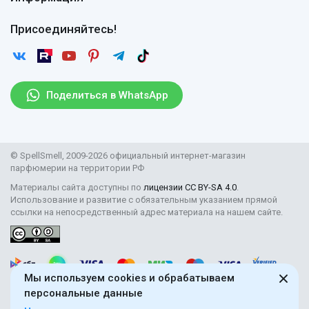
Вопросы и ответы
Оплата
Гарантии
Договор оферты
Отзывы
Присоединяйтесь!
Возврат
Согласие на обработку персональных данных
Новости
Пользовательское соглашение
Статьи
Защита персональных данных
Рассылка
Поделиться в WhatsApp
Правила продажи товаров (Постановление Правительства
РФ № 2463)
Парфюмерия оптом
© SpellSmell, 2009-2026 официальный интернет-магазин
Поставщикам
парфюмерии на территории РФ
Материалы сайта доступны по
лицензии CC BY-SA 4.0
.
Использование и развитие с обязательным указанием прямой
ссылки на непосредственный адрес материала на нашем сайте.
Мы используем cookies и обрабатываем
персональные данные