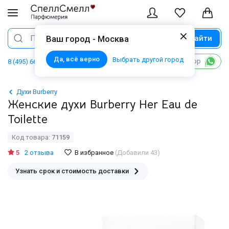
Найти
Поиск
Ваш город - Москва
Да, всё верно
Выбрать другой город
Написать в WhatsApp
8 (495) 668 06 02
Духи Burberry
Женские духи Burberry Her Eau de
Toilette
Код товара:
71159
5
2 отзыва
В избранное
(Добавили 43)
Узнать срок и стоимость доставки