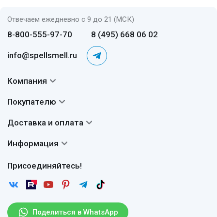
Отвечаем ежедневно с 9 до 21 (МСК)
8-800-555-97-70
8 (495) 668 06 02
info@spellsmell.ru
Компания
Контакты
Покупателю
О нас
Система скидок
Доставка и оплата
Авторы
Частые вопросы
Доставка
Сертификаты
Информация
Вопросы и ответы
Оплата
Гарантии
Договор оферты
Отзывы
Присоединяйтесь!
Возврат
Согласие на обработку персональных данных
Новости
Пользовательское соглашение
Статьи
Защита персональных данных
Рассылка
Поделиться в WhatsApp