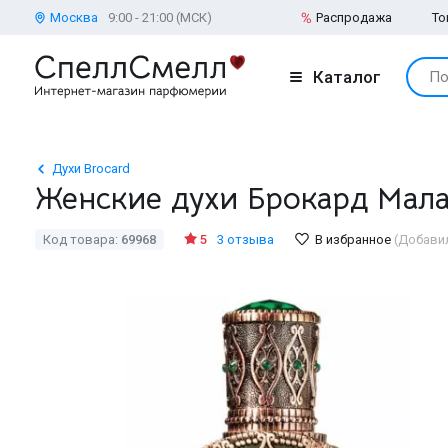
Москва
9:00 - 21:00 (МСК)
Распродажа
То
Каталог
По
Духи Brocard
Женские духи Брокард Мал
Код товара:
69968
5
3 отзыва
В избранное
(Добави