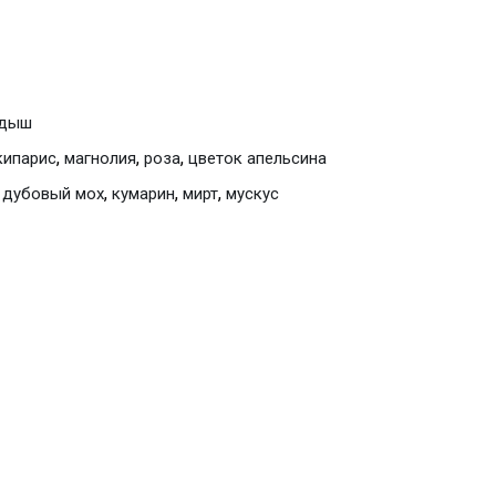
ндыш
,
,
,
кипарис
магнолия
роза
цветок апельсина
,
,
,
,
дубовый мох
кумарин
мирт
мускус