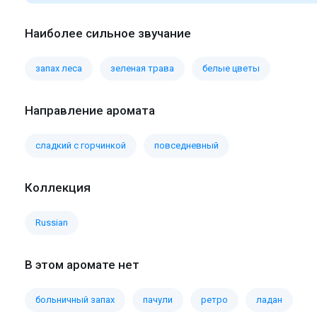
Наиболее сильное звучание
запах леса
зеленая трава
белые цветы
Направление аромата
сладкий с горчинкой
повседневный
Коллекция
Russian
В этом аромате нет
больничный запах
пачули
ретро
ладан