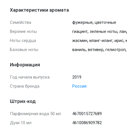
Характеристики аромата
,
Семейства
фужерные
цветочные
,
,
Верхние ноты
гиацинт
зеленые ноты
ла
,
,
,
Ноты сердца
жасмин
иланг-иланг
ирис
,
,
Базовые ноты
ваниль
ветивер
гелиотроп
Информация
Год начала выпуска
2019
Страна бренда
Россия
Штрих-код
Парфюмерная вода 50 мл
4670015727689
Духи 10 мл
4610086909782