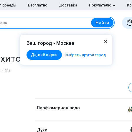
п бренды
Бесплатно
Доставка
Покупателю
Ко
Найти
иск
Ваш город - Москва
Да, всё верно
ахитовый Цветок
Выбрать другой город
ли 52)
Парфюмерная вода
Духи