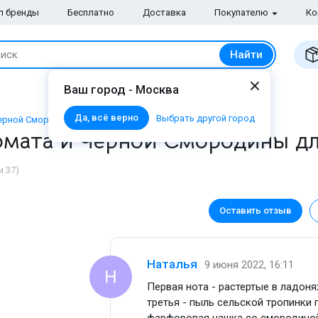
п бренды
Бесплатно
Доставка
Покупателю
Ко
Найти
иск
Ваш город - Москва
Да, всё верно
Выбрать другой город
Черной Смородины
Томата и Черной Смородины д
 37)
Оставить отзыв
Наталья
9 июня 2022, 16:11
Первая нота - растертые в ладоня
третья - пыль сельской тропинки 
фарфоровая чашка со смородиной.