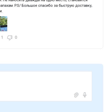
пахам. P.S/ Большое спасибо за быструю доставку,
и.
1
0
Туалетная вода 100 мл