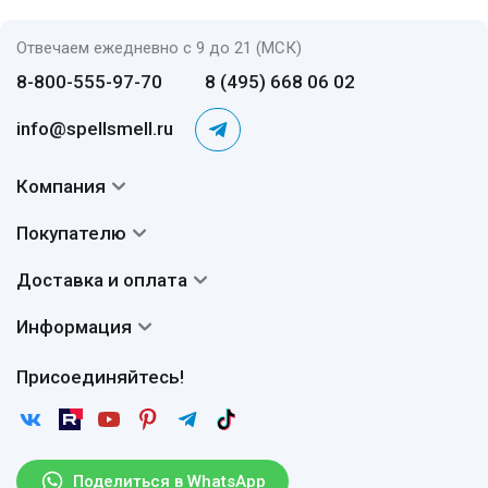
Отвечаем ежедневно с 9 до 21 (МСК)
8-800-555-97-70
8 (495) 668 06 02
info@spellsmell.ru
Компания
Контакты
Покупателю
О нас
Система скидок
Доставка и оплата
Авторы
Частые вопросы
Доставка
Сертификаты
Информация
Вопросы и ответы
Оплата
Гарантии
Договор оферты
Отзывы
Присоединяйтесь!
Возврат
Согласие на обработку персональных данных
Новости
Пользовательское соглашение
Статьи
Защита персональных данных
Рассылка
Поделиться в WhatsApp