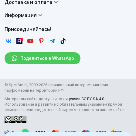
Доставка и оплата
Авторы
Частые вопросы
Доставка
Сертификаты
Информация
Вопросы и ответы
Оплата
Гарантии
Договор оферты
Отзывы
Присоединяйтесь!
Возврат
Согласие на обработку персональных данных
Новости
Пользовательское соглашение
Статьи
Защита персональных данных
Рассылка
Поделиться в WhatsApp
Правила продажи товаров (Постановление Правительства
РФ № 2463)
Парфюмерия оптом
© SpellSmell, 2009-2026 официальный интернет-магазин
Поставщикам
парфюмерии на территории РФ
Материалы сайта доступны по
лицензии CC BY-SA 4.0
.
Использование и развитие с обязательным указанием прямой
ссылки на непосредственный адрес материала на нашем сайте.