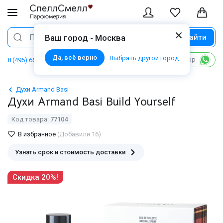
Найти
Поиск
Ваш город - Москва
Да, всё верно
Выбрать другой город
Написать в WhatsApp
8 (495) 668 06 02
Духи Armand Basi
Духи Armand Basi Build Yourself
Код товара:
77104
В избранное
(Добавили 16)
Узнать срок и стоимость доставки
Скидка 20%!