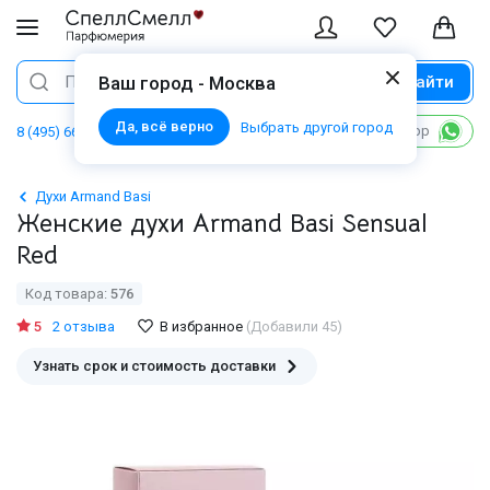
Найти
Поиск
Ваш город - Москва
Да, всё верно
Выбрать другой город
Написать в WhatsApp
8 (495) 668 06 02
Духи Armand Basi
Женские духи Armand Basi Sensual
Red
Код товара:
576
5
2 отзыва
В избранное
(Добавили 45)
Узнать срок и стоимость доставки