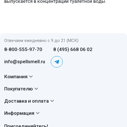
выпускается в концентрации туалетной воды.
Отвечаем ежедневно с 9 до 21 (МСК)
8-800-555-97-70
8 (495) 668 06 02
info@spellsmell.ru
Компания
Контакты
Покупателю
О нас
Система скидок
Доставка и оплата
Авторы
Частые вопросы
Доставка
Сертификаты
Информация
Вопросы и ответы
Оплата
Гарантии
Договор оферты
Отзывы
Присоединяйтесь!