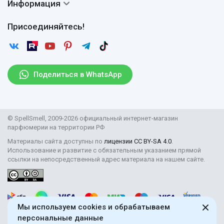
Сертификаты
Информация
Вопросы и ответы
Оплата
Гарантии
Договор оферты
Отзывы
Присоединяйтесь!
Возврат
Согласие на обработку персональных данных
Новости
Пользовательское соглашение
Статьи
Защита персональных данных
Рассылка
Поделиться в WhatsApp
Правила продажи товаров (Постановление Правительства
РФ № 2463)
Парфюмерия оптом
© SpellSmell, 2009-2026 официальный интернет-магазин
Поставщикам
парфюмерии на территории РФ
Материалы сайта доступны по
лицензии CC BY-SA 4.0
.
Использование и развитие с обязательным указанием прямой
ссылки на непосредственный адрес материала на нашем сайте.
Мы используем cookies и обрабатываем
персональные данные