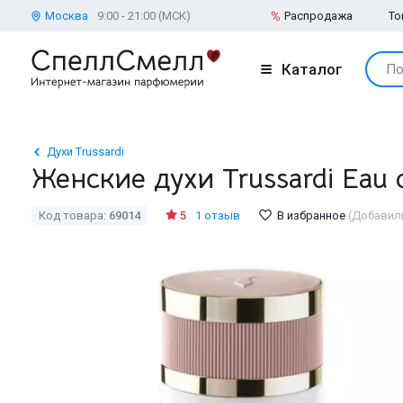
Москва
9:00 - 21:00 (МСК)
Распродажа
То
Каталог
По
Духи Trussardi
Женские духи Trussardi Eau 
Код товара:
69014
5
1 отзыв
В избранное
(Добавили