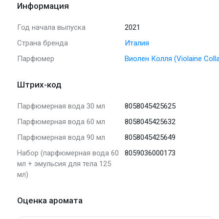
Информация
Год начала выпуска
2021
Страна бренда
Италия
Парфюмер
Виолен Колля (Violaine Coll
Штрих-код
Парфюмерная вода 30 мл
8058045425625
Парфюмерная вода 60 мл
8058045425632
Парфюмерная вода 90 мл
8058045425649
Набор (парфюмерная вода 60
8059036000173
мл + эмульсия для тела 125
мл)
Оценка аромата