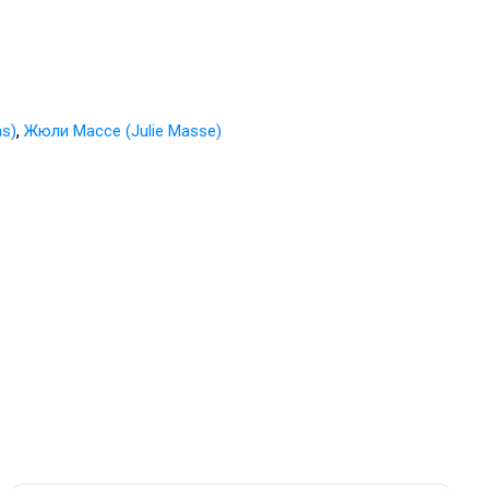
,
as)
Жюли Массе (Julie Masse)