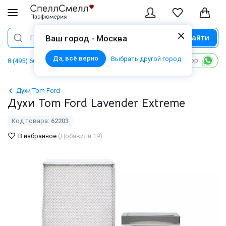
Найти
Поиск
Ваш город - Москва
Да, всё верно
Выбрать другой город
Написать в WhatsApp
8 (495) 668 06 02
Духи Tom Ford
Духи Tom Ford Lavender Extreme
Код товара:
62203
В избранное
(Добавили 19)