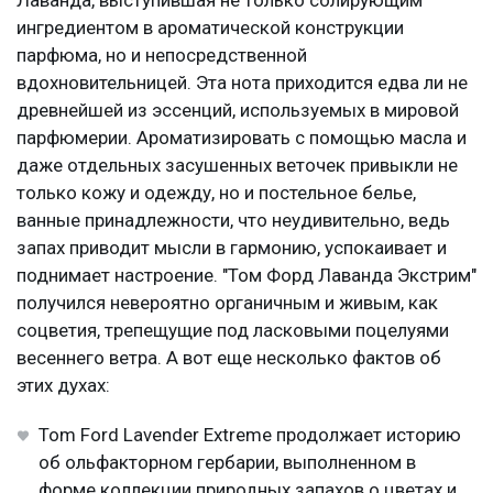
Лаванда, выступившая не только солирующим
ингредиентом в ароматической конструкции
парфюма, но и непосредственной
вдохновительницей. Эта нота приходится едва ли не
древнейшей из эссенций, используемых в мировой
парфюмерии. Ароматизировать с помощью масла и
даже отдельных засушенных веточек привыкли не
только кожу и одежду, но и постельное белье,
ванные принадлежности, что неудивительно, ведь
запах приводит мысли в гармонию, успокаивает и
поднимает настроение. "Том Форд Лаванда Экстрим"
получился невероятно органичным и живым, как
соцветия, трепещущие под ласковыми поцелуями
весеннего ветра. А вот еще несколько фактов об
этих духах:
Tom Ford Lavender Extreme продолжает историю
об ольфакторном гербарии, выполненном в
форме коллекции природных запахов о цветах и