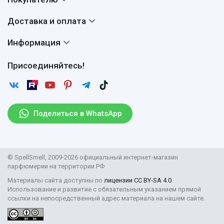
О нас
Система скидок
Доставка и оплата
Авторы
Частые вопросы
Доставка
Сертификаты
Информация
Вопросы и ответы
Оплата
Гарантии
Договор оферты
Отзывы
Присоединяйтесь!
Возврат
Согласие на обработку персональных данных
Новости
Пользовательское соглашение
Статьи
Защита персональных данных
Рассылка
Поделиться в WhatsApp
Правила продажи товаров (Постановление Правительства
РФ № 2463)
Парфюмерия оптом
© SpellSmell, 2009-2026 официальный интернет-магазин
Поставщикам
парфюмерии на территории РФ
Материалы сайта доступны по
лицензии CC BY-SA 4.0
.
Использование и развитие с обязательным указанием прямой
ссылки на непосредственный адрес материала на нашем сайте.