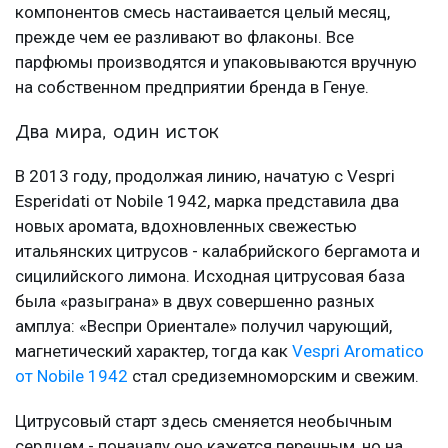
компонентов смесь настаивается целый месяц,
прежде чем ее разливают во флаконы. Все
парфюмы производятся и упаковываются вручную
на собственном предприятии бренда в Генуе.
Два мира, один исток
В 2013 году, продолжая линию, начатую с Vespri
Esperidati от Nobile 1942, марка представила два
новых аромата, вдохновленных свежестью
итальянских цитрусов - калабрийского бергамота и
сицилийского лимона. Исходная цитрусовая база
была «разыграна» в двух совершенно разных
амплуа: «Веспри Ориентале» получил чарующий,
магнетический характер, тогда как
Vespri Aromatico
от Nobile 1942
стал средиземноморским и свежим.
Цитрусовый старт здесь сменяется необычным
сердцем - поначалу оно кажется перечным, но на