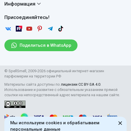
Доставка
Сертификаты
Информация
Вопросы и ответы
Оплата
Гарантии
Договор оферты
Отзывы
Присоединяйтесь!
Возврат
Согласие на обработку персональных данных
Новости
Пользовательское соглашение
Статьи
Защита персональных данных
Рассылка
Поделиться в WhatsApp
Правила продажи товаров (Постановление Правительства
РФ № 2463)
Парфюмерия оптом
© SpellSmell, 2009-2026 официальный интернет-магазин
Поставщикам
парфюмерии на территории РФ
Материалы сайта доступны по
лицензии CC BY-SA 4.0
.
Использование и развитие с обязательным указанием прямой
ссылки на непосредственный адрес материала на нашем сайте.
Мы используем cookies и обрабатываем
персональные данные