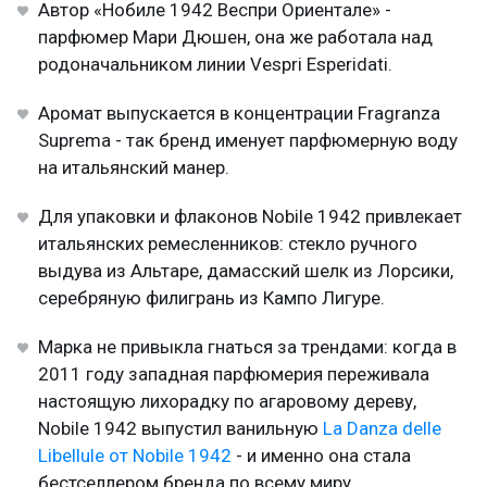
Автор «Нобиле 1942 Веспри Ориентале» -
парфюмер Мари Дюшен, она же работала над
родоначальником линии Vespri Esperidati.
Аромат выпускается в концентрации Fragranza
Suprema - так бренд именует парфюмерную воду
на итальянский манер.
Для упаковки и флаконов Nobile 1942 привлекает
итальянских ремесленников: стекло ручного
выдува из Альтаре, дамасский шелк из Лорсики,
серебряную филигрань из Кампо Лигуре.
Марка не привыкла гнаться за трендами: когда в
2011 году западная парфюмерия переживала
настоящую лихорадку по агаровому дереву,
Nobile 1942 выпустил ванильную
La Danza delle
Libellule от Nobile 1942
- и именно она стала
бестселлером бренда по всему миру.