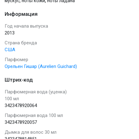
,
,
мускус
ноты кожи
ноты ладана
Информация
Год начала выпуска
2013
Страна бренда
США
Парфюмер
Орельен Гишар (Aurelien Guichard)
Штрих-код
Парфюмерная вода (уценка)
100 мл
3423478920064
Парфюмерная вода 100 мл
3423478920057
Дымка для волос 30 мл
3423478814851