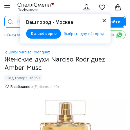
Найти
Поиск
Ваш город - Москва
Да, всё верно
Выбрать другой город
Написать в WhatsApp
8 (495) 668 06 02
Духи Narciso Rodriguez
Женские духи Narciso Rodriguez
Amber Musc
Код товара:
15860
В избранное
(Добавили 40)