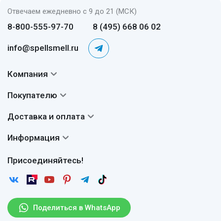
Отвечаем ежедневно с 9 до 21 (МСК)
8-800-555-97-70
8 (495) 668 06 02
info@spellsmell.ru
Компания
Контакты
Покупателю
О нас
Система скидок
Доставка и оплата
Авторы
Частые вопросы
Доставка
Сертификаты
Информация
Вопросы и ответы
Оплата
Гарантии
Договор оферты
Отзывы
Присоединяйтесь!
Возврат
Согласие на обработку персональных данных
Новости
Пользовательское соглашение
Статьи
Защита персональных данных
Рассылка
Поделиться в WhatsApp
Правила продажи товаров (Постановление Правительства