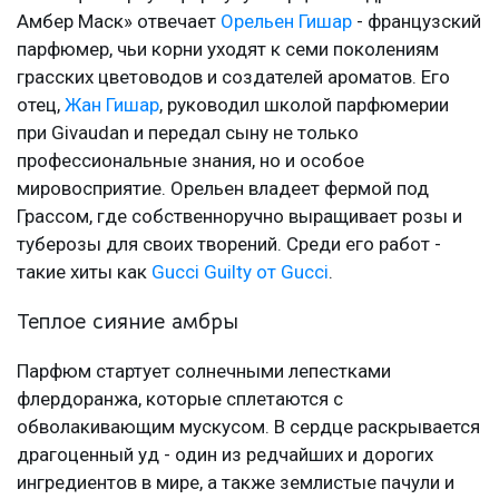
Амбер Маск» отвечает
Орельен Гишар
- французский
парфюмер, чьи корни уходят к семи поколениям
грасских цветоводов и создателей ароматов. Его
отец,
Жан Гишар
, руководил школой парфюмерии
при Givaudan и передал сыну не только
профессиональные знания, но и особое
мировосприятие. Орельен владеет фермой под
Грассом, где собственноручно выращивает розы и
туберозы для своих творений. Среди его работ -
такие хиты как
Gucci Guilty от Gucci
.
Теплое сияние амбры
Парфюм стартует солнечными лепестками
флердоранжа, которые сплетаются с
обволакивающим мускусом. В сердце раскрывается
драгоценный уд - один из редчайших и дорогих
ингредиентов в мире, а также землистые пачули и