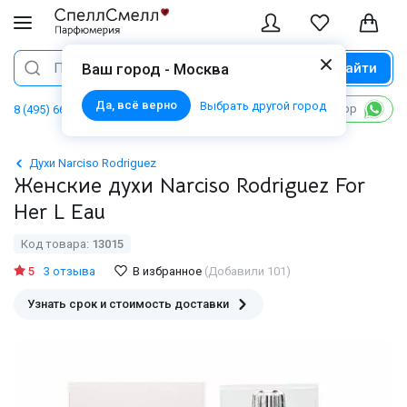
Найти
Поиск
Ваш город - Москва
Да, всё верно
Выбрать другой город
Написать в WhatsApp
8 (495) 668 06 02
Духи Narciso Rodriguez
Женские духи Narciso Rodriguez For
Her L Eau
Код товара:
13015
5
3 отзыва
В избранное
(Добавили 101)
Узнать срок и стоимость доставки