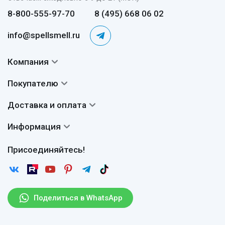
8-800-555-97-70
8 (495) 668 06 02
info@spellsmell.ru
Компания
Контакты
Покупателю
О нас
Система скидок
Доставка и оплата
Авторы
Частые вопросы
Доставка
Сертификаты
Информация
Вопросы и ответы
Оплата
Гарантии
Договор оферты
Отзывы
Присоединяйтесь!
Возврат
Согласие на обработку персональных данных
Новости
Пользовательское соглашение
Статьи
Защита персональных данных
Рассылка
Поделиться в WhatsApp
Правила продажи товаров (Постановление Правительства
РФ № 2463)