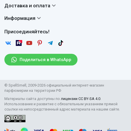
Система скидок
Доставка и оплата
Авторы
Частые вопросы
Доставка
Сертификаты
Информация
Вопросы и ответы
Оплата
Гарантии
Договор оферты
Отзывы
Присоединяйтесь!
Возврат
Согласие на обработку персональных данных
Новости
Пользовательское соглашение
Статьи
Защита персональных данных
Рассылка
Поделиться в WhatsApp
Правила продажи товаров (Постановление Правительства
РФ № 2463)
Парфюмерия оптом
© SpellSmell, 2009-2026 официальный интернет-магазин
Поставщикам
парфюмерии на территории РФ
Материалы сайта доступны по
лицензии CC BY-SA 4.0
.
Использование и развитие с обязательным указанием прямой
ссылки на непосредственный адрес материала на нашем сайте.