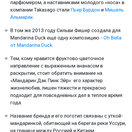
парфюмером, а наставниками молодого «носа» в
компании Takasago стали
Пьер Бурдон
и
Мишель
Альмарак
.
В том же 2013 году Сильви Фишер создала для
Mandarina Duck ещё одну композицию -
Oh Bella
от Mandarina Duck
.
Тем, кому нравится фруктово-цветочное
направление с выраженным ананасом в
раскрытии, стоит обратить внимание на
«Мандарин Дак Пинк Эйр»: его характер
жизнелюбив, лишен тяжести и прекрасно
подходит для повседневных дел в теплое время
года.
Название бренда и его логотип связаны с уткой-
мандаринкой, обитающей на берегах реки Уссури,
на границе между Россией и Китаем.