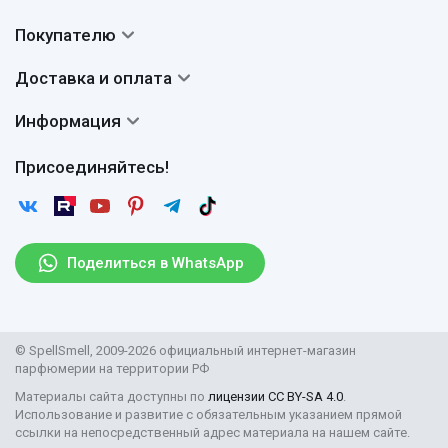
Контакты
Покупателю
О нас
Система скидок
Доставка и оплата
Авторы
Частые вопросы
Доставка
Сертификаты
Информация
Вопросы и ответы
Оплата
Гарантии
Договор оферты
Отзывы
Присоединяйтесь!
Возврат
Согласие на обработку персональных данных
Новости
Пользовательское соглашение
Статьи
Защита персональных данных
Рассылка
Поделиться в WhatsApp
Правила продажи товаров (Постановление Правительства
РФ № 2463)
Парфюмерия оптом
© SpellSmell, 2009-2026 официальный интернет-магазин
Поставщикам
парфюмерии на территории РФ
Материалы сайта доступны по
лицензии CC BY-SA 4.0
.
Использование и развитие с обязательным указанием прямой
ссылки на непосредственный адрес материала на нашем сайте.