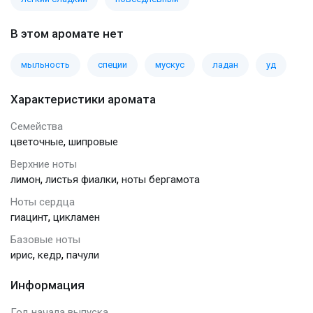
В этом аромате нет
мыльность
специи
мускус
ладан
уд
Характеристики аромата
Семейства
,
цветочные
шипровые
Верхние ноты
,
,
лимон
листья фиалки
ноты бергамота
Ноты сердца
,
гиацинт
цикламен
Базовые ноты
,
,
ирис
кедр
пачули
Информация
Год начала выпуска