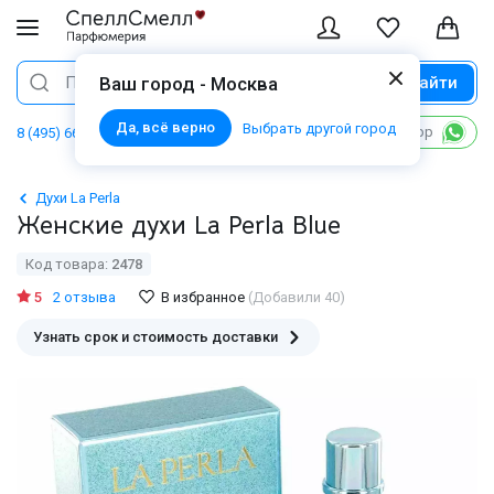
Найти
Поиск
Ваш город - Москва
Да, всё верно
Выбрать другой город
Написать в WhatsApp
8 (495) 668 06 02
Духи La Perla
Женские духи La Perla Blue
Код товара:
2478
5
2 отзыва
В избранное
(Добавили 40)
Узнать срок и стоимость доставки