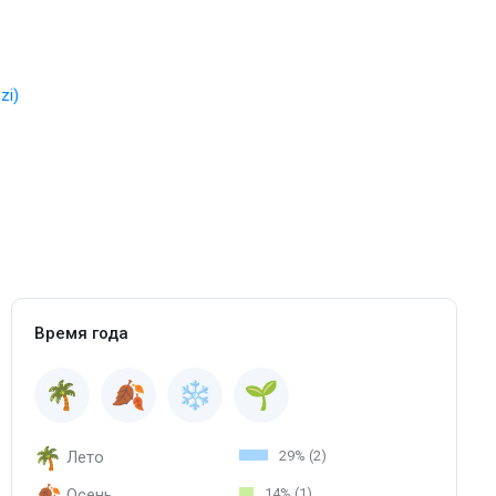
zi)
Время года
Лето
29% (2)
Осень
14% (1)