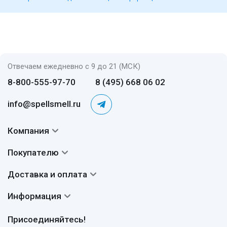
Отвечаем ежедневно с 9 до 21 (МСК)
8-800-555-97-70
8 (495) 668 06 02
info@spellsmell.ru
Компания
Контакты
Покупателю
О нас
Система скидок
Доставка и оплата
Авторы
Частые вопросы
Доставка
Сертификаты
Информация
Вопросы и ответы
Оплата
Гарантии
Договор оферты
Отзывы
Присоединяйтесь!
Возврат