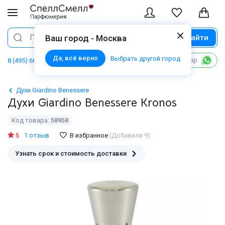
Найти
Поиск
Ваш город - Москва
Да, всё верно
Выбрать другой город
Написать в WhatsApp
8 (495) 668 06 02
Духи Giardino Benessere
Духи Giardino Benessere Kronos
Код товара:
58958
5
1 отзыв
В избранное
(Добавили 9)
Узнать срок и стоимость доставки