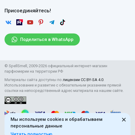
Оплата
Гарантии
Договор оферты
Отзывы
Присоединяйтесь!
Возврат
Согласие на обработку персональных данных
Новости
Пользовательское соглашение
Статьи
Защита персональных данных
Рассылка
Поделиться в WhatsApp
Правила продажи товаров (Постановление Правительства
РФ № 2463)
Парфюмерия оптом
© SpellSmell, 2009-2026 официальный интернет-магазин
Поставщикам
парфюмерии на территории РФ
Материалы сайта доступны по
лицензии CC BY-SA 4.0
.
Использование и развитие с обязательным указанием прямой
ссылки на непосредственный адрес материала на нашем сайте.
Мы используем cookies и обрабатываем
персональные данные
Читать полностью