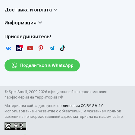
О нас
Система скидок
Доставка и оплата
Авторы
Частые вопросы
Доставка
Сертификаты
Информация
Вопросы и ответы
Оплата
Гарантии
Договор оферты
Отзывы
Присоединяйтесь!
Возврат
Согласие на обработку персональных данных
Новости
Пользовательское соглашение
Статьи
Защита персональных данных
Рассылка
Поделиться в WhatsApp
Правила продажи товаров (Постановление Правительства
РФ № 2463)
Парфюмерия оптом
© SpellSmell, 2009-2026 официальный интернет-магазин
Поставщикам
парфюмерии на территории РФ
Материалы сайта доступны по
лицензии CC BY-SA 4.0
.
Использование и развитие с обязательным указанием прямой
ссылки на непосредственный адрес материала на нашем сайте.