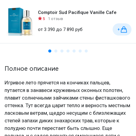
Comptoir Sud Pacifique Vanille Cafe
5
1 отзыв
от 3 390 до 7 890 руб
+
Полное описание
Игривое лето прячется на кончиках пальцев,
путается в занавеси кружевных оконных полотен,
плавит солнечными зайчиками стены фисташкового
оттенка. Тут всегда царит тепло и верность местным
ласковым ветрам, щедро несущим с близлежащих
степей запахи диких знахарских трав, которые к
полудню почти перестает быть слышно. Еще
полчаса, и с садов вернуться смеющиеся дети с