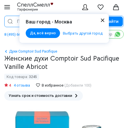
Найти
Поиск
Ваш город - Москва
Да, всё верно
Выбрать другой город
Написать в WhatsApp
8 (495) 668 06 02
Духи Comptoir Sud Pacifique
Женские духи Comptoir Sud Pacifique
Vanille Abricot
Код товара:
3245
4
4 отзыва
В избранное
(Добавили 100)
Узнать срок и стоимость доставки