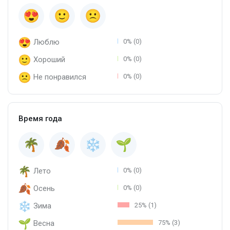
знакомство с миром парфюмерии и хотел бы попробовать
что-то на тему туберозы. Это аромат ByBozo Topless.
Люблю
0% (0)
Хороший
0% (0)
Не понравился
0% (0)
Время года
Лето
0% (0)
Осень
0% (0)
Зима
25% (1)
Весна
75% (3)