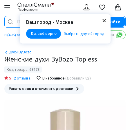
Найти
Поиск
Ваш город - Москва
Да, всё верно
Выбрать другой город
Написать в WhatsApp
8 (495) 668 06 02
Духи ByBozo
Женские духи ByBozo Topless
Код товара:
68173
5
2 отзыва
В избранное
(Добавили 82)
Узнать срок и стоимость доставки