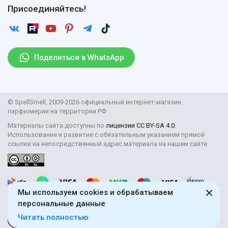
Договор оферты
Отзывы
Присоединяйтесь!
Возврат
Согласие на обработку персональных данных
Новости
Пользовательское соглашение
Статьи
Защита персональных данных
Рассылка
Поделиться в WhatsApp
Правила продажи товаров (Постановление Правительства
РФ № 2463)
Парфюмерия оптом
© SpellSmell, 2009-2026 официальный интернет-магазин
Поставщикам
парфюмерии на территории РФ
Материалы сайта доступны по
лицензии CC BY-SA 4.0
.
Использование и развитие с обязательным указанием прямой
ссылки на непосредственный адрес материала на нашем сайте.
Мы используем cookies и обрабатываем
персональные данные
Читать полностью
18+