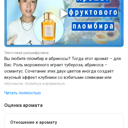
Текстовая расшифровка
Вы любите пломбир и абрикосы? Тогда этот аромат – для
Вас. Роль мороженого играет тубероза, абрикоса –
османтус. Сочетание этих двух цветов иногда создаёт
вкусный эффект клубники со взбитыми сливками или
персиков, политых карамелью.
Легкий свежий флёр из розы, жасмина и нарцисса не дает
Читать полностью
композиции стать липкой и приторной.
Я могу сравнить парфюм с таким хитом, как Good Girl Gone
Оценка аромата
Bad. Только этот аромат – без ярких табачных акцентов,
как у Килиана.
Советую тем, кто любит туберозу в духах, особенно её
Отношение к аромату
сливочный эффект. А также всем, кто только начинает