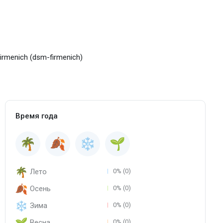
rmenich (dsm-firmenich)
Время года
Лето
0% (0)
Осень
0% (0)
Зима
0% (0)
Весна
0% (0)