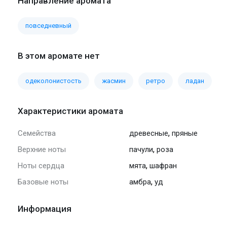
Направление аромата
повседневный
В этом аромате нет
одеколонистость
жасмин
ретро
ладан
Характеристики аромата
,
Семейства
древесные
пряные
,
Верхние ноты
пачули
роза
,
Ноты сердца
мята
шафран
,
Базовые ноты
амбра
уд
Информация