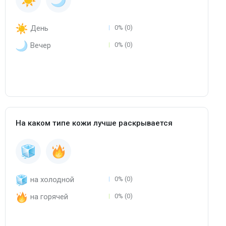
День
0% (0)
Вечер
0% (0)
На каком типе кожи лучше раскрывается
на холодной
0% (0)
на горячей
0% (0)