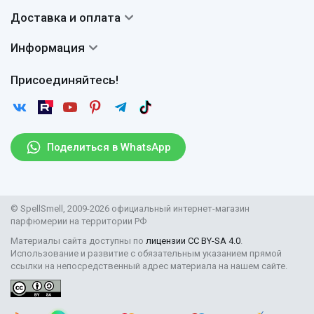
О нас
Система скидок
Доставка и оплата
Авторы
Частые вопросы
Доставка
Сертификаты
Информация
Вопросы и ответы
Оплата
Гарантии
Договор оферты
Отзывы
Присоединяйтесь!
Возврат
Согласие на обработку персональных данных
Новости
Пользовательское соглашение
Статьи
Защита персональных данных
Рассылка
Поделиться в WhatsApp
Правила продажи товаров (Постановление Правительства
РФ № 2463)
Парфюмерия оптом
© SpellSmell, 2009-2026 официальный интернет-магазин
Поставщикам
парфюмерии на территории РФ
Материалы сайта доступны по
лицензии CC BY-SA 4.0
.
Использование и развитие с обязательным указанием прямой
ссылки на непосредственный адрес материала на нашем сайте.