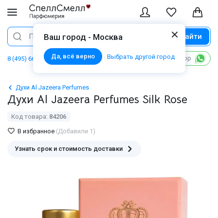
Найти
Поиск
Ваш город - Москва
Да, всё верно
Выбрать другой город
Написать в WhatsApp
8 (495) 668 06 02
Духи Al Jazeera Perfumes
Духи Al Jazeera Perfumes Silk Rose
Код товара:
84206
В избранное
(Добавили 1)
Узнать срок и стоимость доставки