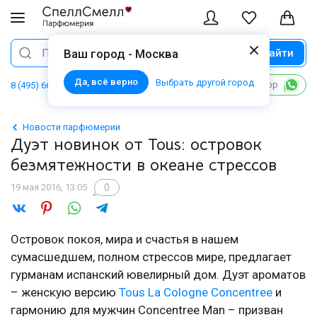
Найти
Поиск
Ваш город - Москва
Да, всё верно
Выбрать другой город
Написать в WhatsApp
8 (495) 668 06 02
Новости парфюмерии
Дуэт новинок от Tous: островок
безмятежности в океане стрессов
0
19 мая 2016, 13:05
Островок покоя, мира и счастья в нашем
сумасшедшем, полном стрессов мире, предлагает
гурманам испанский ювелирный дом. Дуэт ароматов
– женскую версию
Tous La Cologne Concentree
и
гармонию для мужчин Concentree Man – призван