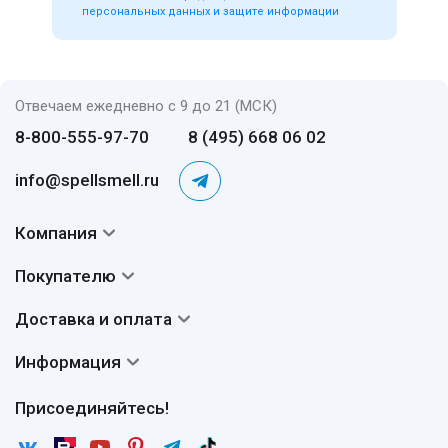
персональных данных и защите информации
Отвечаем ежедневно с 9 до 21 (МСК)
8-800-555-97-70
8 (495) 668 06 02
info@spellsmell.ru
Компания
Контакты
Покупателю
О нас
Система скидок
Доставка и оплата
Авторы
Частые вопросы
Доставка
Сертификаты
Информация
Вопросы и ответы
Оплата
Гарантии
Договор оферты
Отзывы
Присоединяйтесь!
Возврат
Согласие на обработку персональных данных
Новости