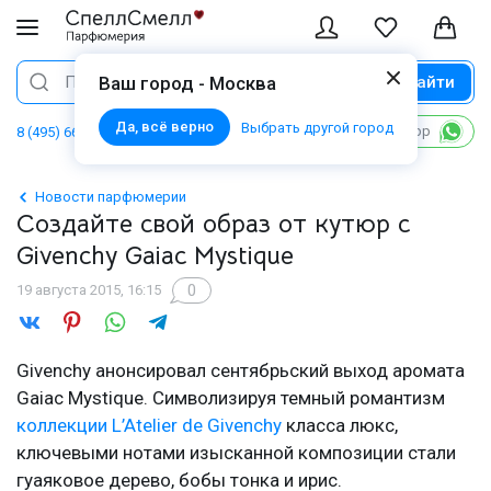
Найти
Поиск
Ваш город - Москва
Да, всё верно
Выбрать другой город
Написать в WhatsApp
8 (495) 668 06 02
Новости парфюмерии
Создайте свой образ от кутюр с
Givenchy Gaiac Mystique
0
19 августа 2015, 16:15
Givenchy анонсировал сентябрьский выход аромата
Gaiac Mystique. Символизируя темный романтизм
коллекции L’Atelier de Givenchy
класса люкс,
ключевыми нотами изысканной композиции стали
гуаяковое дерево, бобы тонка и ирис.