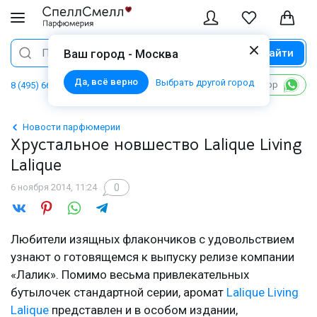
Найти
Поиск
Ваш город - Москва
Да, всё верно
Выбрать другой город
Написать в WhatsApp
8 (495) 668 06 02
Новости парфюмерии
Хрустальное новшество Lalique Living
Lalique
0
6 ноября 2014, 11:24
Любители изящных флакончиков с удовольствием
узнают о готовящемся к выпуску релизе компании
«Лалик». Помимо весьма привлекательных
бутылочек стандартной серии, аромат
Lalique Living
Lalique
представлен и в особом издании,