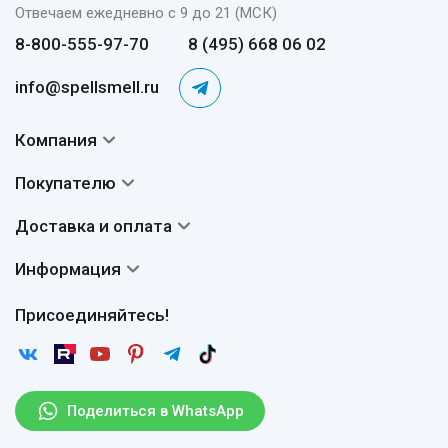
Отвечаем ежедневно с 9 до 21 (МСК)
8-800-555-97-70
8 (495) 668 06 02
info@spellsmell.ru
Компания
Контакты
Покупателю
О нас
Система скидок
Доставка и оплата
Авторы
Частые вопросы
Доставка
Сертификаты
Информация
Вопросы и ответы
Оплата
Гарантии
Договор оферты
Отзывы
Присоединяйтесь!
Возврат
Согласие на обработку персональных данных
Новости
Пользовательское соглашение
Статьи
Защита персональных данных
Рассылка
Поделиться в WhatsApp
Правила продажи товаров (Постановление Правительства
РФ № 2463)