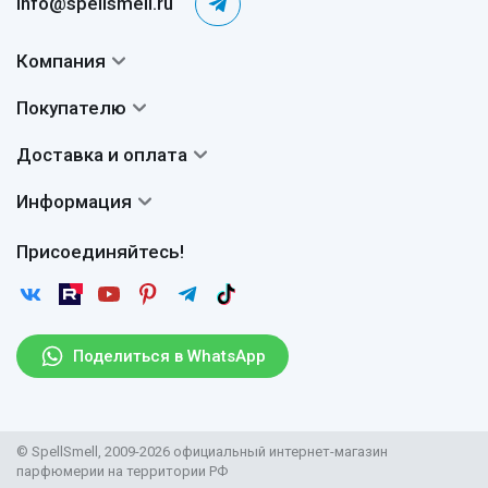
info@spellsmell.ru
Компания
Контакты
Покупателю
О нас
Система скидок
Доставка и оплата
Авторы
Частые вопросы
Доставка
Сертификаты
Информация
Вопросы и ответы
Оплата
Гарантии
Договор оферты
Отзывы
Присоединяйтесь!
Возврат
Согласие на обработку персональных данных
Новости
Пользовательское соглашение
Статьи
Защита персональных данных
Рассылка
Поделиться в WhatsApp
Правила продажи товаров (Постановление Правительства
РФ № 2463)
Парфюмерия оптом
© SpellSmell, 2009-2026 официальный интернет-магазин
Поставщикам
парфюмерии на территории РФ