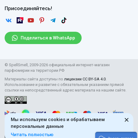
Оплата
Гарантии
Договор оферты
Отзывы
Присоединяйтесь!
Возврат
Согласие на обработку персональных данных
Новости
Пользовательское соглашение
Статьи
Защита персональных данных
Рассылка
Поделиться в WhatsApp
Правила продажи товаров (Постановление Правительства
РФ № 2463)
Парфюмерия оптом
© SpellSmell, 2009-2026 официальный интернет-магазин
Поставщикам
парфюмерии на территории РФ
Материалы сайта доступны по
лицензии CC BY-SA 4.0
.
Использование и развитие с обязательным указанием прямой
ссылки на непосредственный адрес материала на нашем сайте.
Мы используем cookies и обрабатываем
персональные данные
Читать полностью
18+