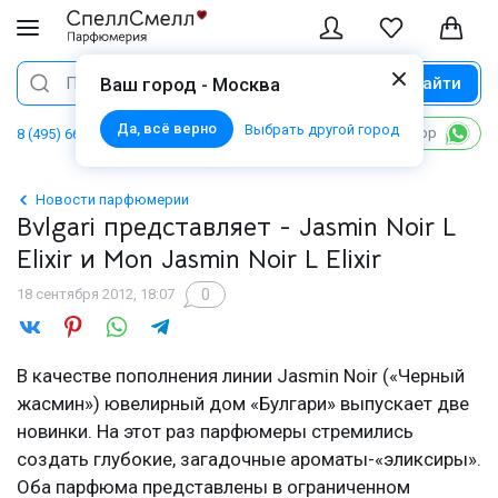
Найти
Поиск
Ваш город - Москва
Да, всё верно
Выбрать другой город
Написать в WhatsApp
8 (495) 668 06 02
Новости парфюмерии
Bvlgari представляет - Jasmin Noir L
Elixir и Mon Jasmin Noir L Elixir
0
18 сентября 2012, 18:07
В качестве пополнения линии Jasmin Noir («Черный
жасмин») ювелирный дом «Булгари» выпускает две
новинки. На этот раз парфюмеры стремились
создать глубокие, загадочные ароматы-«эликсиры».
Оба парфюма представлены в ограниченном