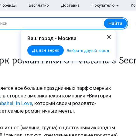
п бренды
Бесплатно
Доставка
Покупателю
Ко
Найти
иск
Ваш город - Москва
Да, всё верно
Выбрать другой город
рк романтики от Victoria s Secr
ляется все больше праздничных парфюмерных
ь в стороне американская компания «Виктория
bshell In Love
, который своим розовато-
ает самые романтичные мечты.
хних нот (малина, груша) с цветочным аккордом
й (сандал, мускус, кремовые кедровые полутона).