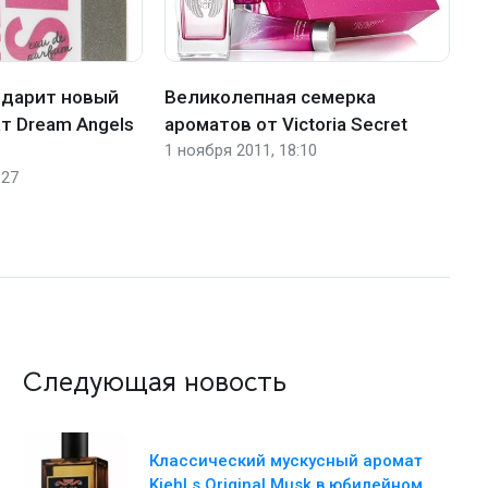
et дарит новый
Великолепная семерка
B
т Dream Angels
ароматов от Victoria Secret
с
1 ноября 2011, 18:10
V
:27
13
Следующая новость
Классический мускусный аромат
Kiehl s Original Musk в юбилейном