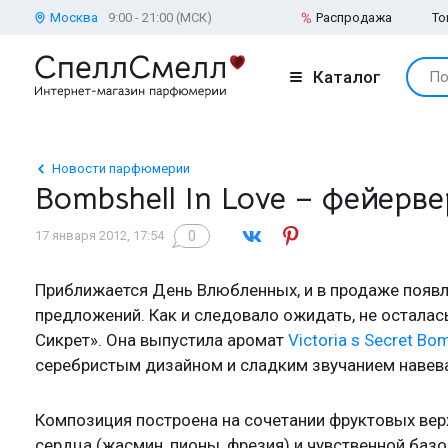
Москва
9:00 - 21:00 (МСК)
Распродажа
То
Каталог
По
Новости парфюмерии
Bombshell In Love – фейерве
0
17 января 2012, 17:54
Приближается День Влюбленных, и в продаже появ
предложений. Как и следовало ожидать, не осталас
Сикрет». Она выпустила аромат
Victoria s Secret Bom
серебристым дизайном и сладким звучанием навев
Композиция построена на сочетании фруктовых вер
сердца (жасмин, пионы, фрезия) и чувственной базо