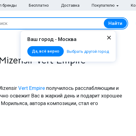
п бренды
Бесплатно
Доставка
Покупателю
Ко
Найти
иск
Ваш город - Москва
Да, всё верно
Выбрать другой город
izensir Vert Empire
izensir
Vert Empire
получилось расслабляющим и
но освежит Вас в жаркий день и подарит хорошее
Морильяса, автора композиции, стал его