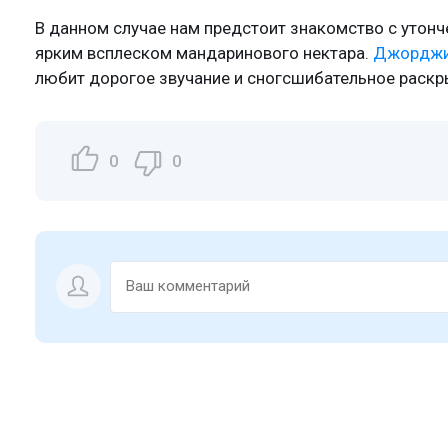
В данном случае нам предстоит знакомство с утон
ярким всплеском мандаринового нектара.
Джорджио
любит дорогое звучание и сногсшибательное раскр
0
0