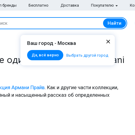
п бренды
Бесплатно
Доставка
Покупателю
Ко
Найти
иск
Ваш город - Москва
Да, всё верно
Выбрать другой город
ще один изыск Giorgio Armani
кция Армани Прайв
. Как и другие части коллекции,
йный и насыщенный рассказ об определенных