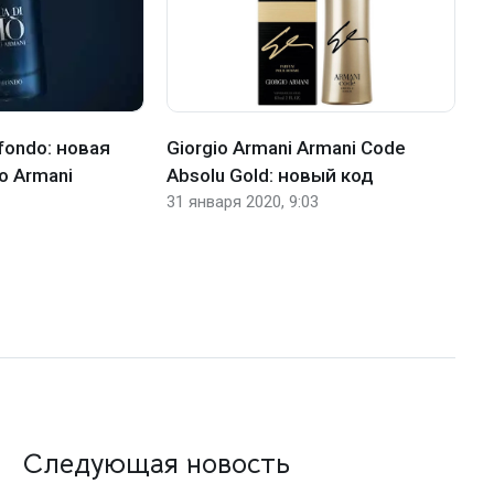
ofondo: новая
Giorgio Armani Armani Code
G
o Armani
Absolu Gold: новый код
L
31 января 2020, 9:03
с
п
8 
Следующая новость