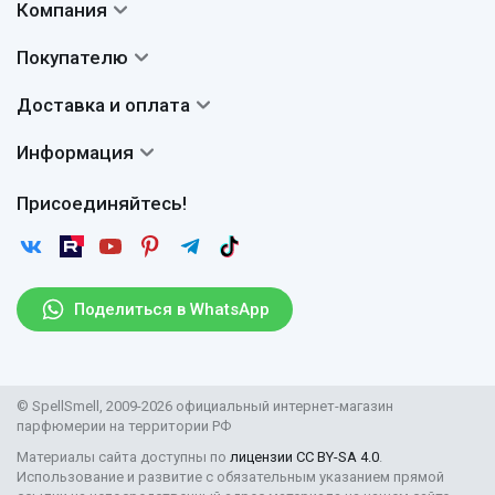
Компания
Контакты
Покупателю
О нас
Система скидок
Доставка и оплата
Авторы
Частые вопросы
Доставка
Сертификаты
Информация
Вопросы и ответы
Оплата
Гарантии
Договор оферты
Отзывы
Присоединяйтесь!
Возврат
Согласие на обработку персональных данных
Новости
Пользовательское соглашение
Статьи
Защита персональных данных
Рассылка
Поделиться в WhatsApp
Правила продажи товаров (Постановление Правительства
РФ № 2463)
Парфюмерия оптом
© SpellSmell, 2009-2026 официальный интернет-магазин
Поставщикам
парфюмерии на территории РФ
Материалы сайта доступны по
лицензии CC BY-SA 4.0
.
Использование и развитие с обязательным указанием прямой