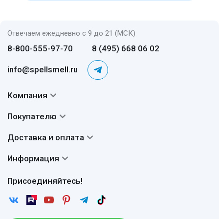
Отвечаем ежедневно с 9 до 21 (МСК)
8-800-555-97-70
8 (495) 668 06 02
info@spellsmell.ru
Компания
Контакты
Покупателю
О нас
Система скидок
Доставка и оплата
Авторы
Частые вопросы
Доставка
Сертификаты
Информация
Вопросы и ответы
Оплата
Гарантии
Договор оферты
Отзывы
Присоединяйтесь!
Возврат
Согласие на обработку персональных данных
Новости
Пользовательское соглашение
Статьи