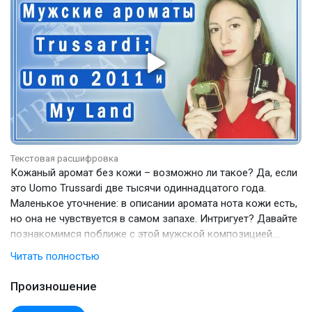
и называется «Trussardi My Land» что в переводе означает
«Моя земля».
Текстовая расшифровка
Кожаный аромат без кожи – возможно ли такое? Да, если
это Uomo Trussardi две тысячи одиннадцатого года.
Маленькое уточнение: в описании аромата нота кожи есть,
но она не чувствуется в самом запахе. Интригует? Давайте
познакомимся поближе с этой мужской композицией.
Но сначала я хочу порекомендовать Вам ролик о двух
Читать полностью
женских ароматах Trussardi, который вышел недавно у нас
на канале. Если интересно – переходите по подсказке.
Произношение
Прочитав пирамиду Uomo, можно ожидать крепкий
кожаный аромат. Смотрите сами: дубовый мох, кожа,