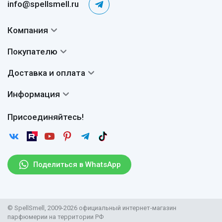
info@spellsmell.ru
Компания
Контакты
Покупателю
О нас
Система скидок
Доставка и оплата
Авторы
Частые вопросы
Доставка
Сертификаты
Информация
Вопросы и ответы
Оплата
Гарантии
Договор оферты
Отзывы
Присоединяйтесь!
Возврат
Согласие на обработку персональных данных
Новости
Пользовательское соглашение
Статьи
Защита персональных данных
Рассылка
Поделиться в WhatsApp
Правила продажи товаров (Постановление Правительства
РФ № 2463)
Парфюмерия оптом
© SpellSmell, 2009-2026 официальный интернет-магазин
Поставщикам
парфюмерии на территории РФ