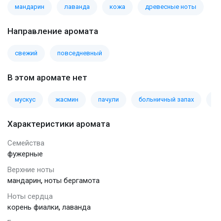
мандарин
лаванда
кожа
древесные ноты
Направление аромата
свежий
повседневный
В этом аромате нет
мускус
жасмин
пачули
больничный запах
ла
Характеристики аромата
Семейства
фужерные
Верхние ноты
,
мандарин
ноты бергамота
Ноты сердца
,
корень фиалки
лаванда