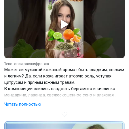
Текстовая расшифровка
Может ли мужской кожаный аромат быть сладким, свежим
и легким? Да, если кожа играет вторую роль, уступая
цитрусам и пряным южным травам.
В композиции слились сладость бергамота и кислинка
мандарина, лаванда, свежескошенное сено и влажная
древесина. Лаванда здесь – не пыльная и не душная, она
Читать полностью
вместе с кожей красиво обрамляет аромат.
Это идеальный «свежак» на лето, для тех, кто любит
мужские парфюмы с травами, цитрусами и древесными
оттенками. Он посвящен живописной итальянской природе