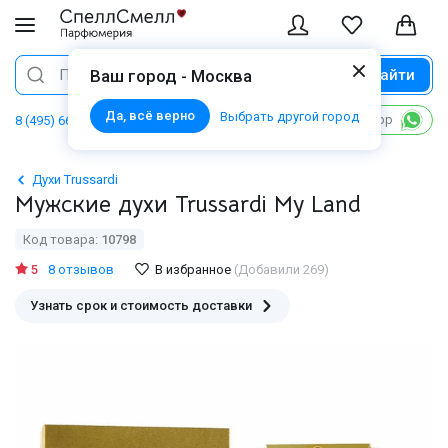
Найти
Поиск
Ваш город - Москва
Да, всё верно
Выбрать другой город
Написать в WhatsApp
8 (495) 668 06 02
Духи Trussardi
Мужские духи Trussardi My Land
Код товара:
10798
5
8 отзывов
В избранное
(Добавили 269)
Узнать срок и стоимость доставки