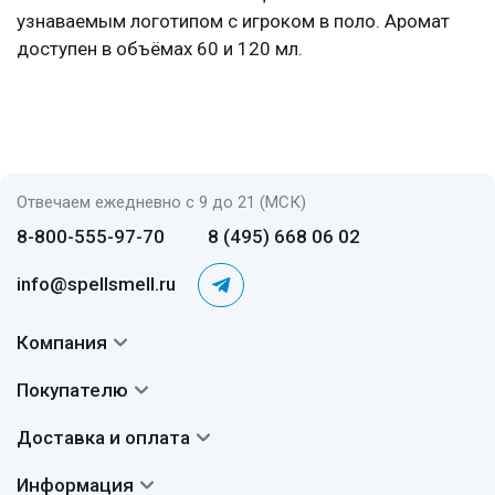
узнаваемым логотипом с игроком в поло. Аромат
доступен в объёмах 60 и 120 мл.
Отвечаем ежедневно с 9 до 21 (МСК)
8-800-555-97-70
8 (495) 668 06 02
info@spellsmell.ru
Компания
Контакты
Покупателю
О нас
Система скидок
Доставка и оплата
Авторы
Частые вопросы
Доставка
Сертификаты
Информация
Вопросы и ответы