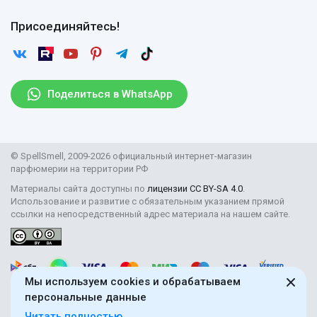
Оплата
Гарантии
Договор оферты
Отзывы
Присоединяйтесь!
Возврат
Согласие на обработку персональных данных
Новости
Пользовательское соглашение
Статьи
Защита персональных данных
Рассылка
Поделиться в WhatsApp
Правила продажи товаров (Постановление Правительства
РФ № 2463)
Парфюмерия оптом
© SpellSmell, 2009-2026 официальный интернет-магазин
Поставщикам
парфюмерии на территории РФ
Материалы сайта доступны по
лицензии CC BY-SA 4.0
.
Использование и развитие с обязательным указанием прямой
ссылки на непосредственный адрес материала на нашем сайте.
Мы используем cookies и обрабатываем
персональные данные
Читать полностью