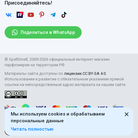
Отзывы
Присоединяйтесь!
Возврат
Согласие на обработку персональных данных
Новости
Пользовательское соглашение
Статьи
Защита персональных данных
Рассылка
Поделиться в WhatsApp
Правила продажи товаров (Постановление Правительства
РФ № 2463)
Парфюмерия оптом
© SpellSmell, 2009-2026 официальный интернет-магазин
Поставщикам
парфюмерии на территории РФ
Материалы сайта доступны по
лицензии CC BY-SA 4.0
.
Использование и развитие с обязательным указанием прямой
ссылки на непосредственный адрес материала на нашем сайте.
Мы используем cookies и обрабатываем
персональные данные
Читать полностью
18+