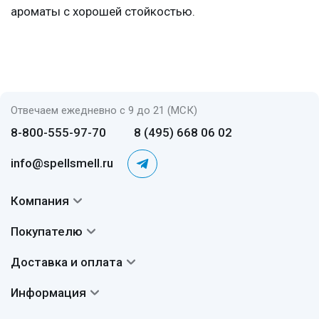
ароматы с хорошей стойкостью.
Отвечаем ежедневно с 9 до 21 (МСК)
8-800-555-97-70
8 (495) 668 06 02
info@spellsmell.ru
Компания
Контакты
Покупателю
О нас
Система скидок
Доставка и оплата
Авторы
Частые вопросы
Доставка
Сертификаты
Информация
Вопросы и ответы
Оплата
Гарантии
Договор оферты