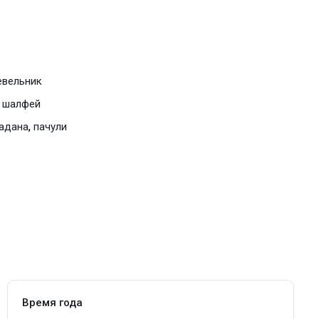
вельник
 шалфей
,
адана
пачули
Время года