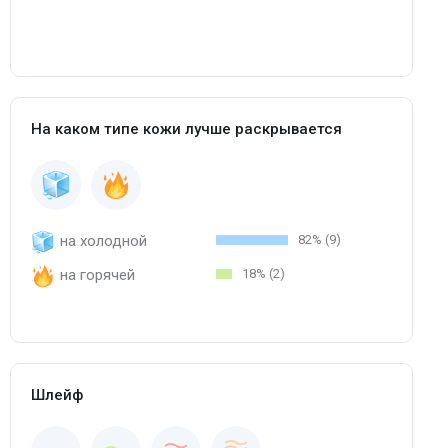
На каком типе кожи лучше раскрывается
на холодной
82% (9)
на горячей
18% (2)
Шлейф