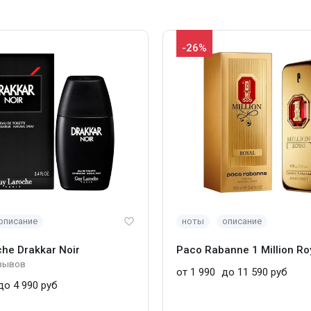
-26%
описание
ноты
описание
he Drakkar Noir
Paco Rabanne 1 Million Ro
зывов
от 1 990
до 11 590 руб
о 4 990 руб