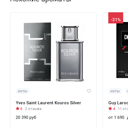
-21%
ноты
ноты
Yves Saint Laurent Kouros Silver
Guy Laroc
5
2 отзыва
4
11 от
20 390 руб
от 1 690
д