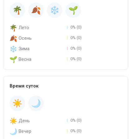
Лето
0% (0)
Осень
0% (0)
Зима
0% (0)
Весна
0% (0)
Время суток
День
0% (0)
Вечер
0% (0)