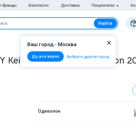
п бренды
Бесплатно
Доставка
Покупателю
Ко
Найти
иск
Ваш город - Москва
Да, всё верно
eith Haring Limited Edition 2
Выбрать другой город
Одеколон