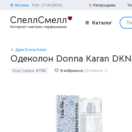
Москва
9:00 - 21:00 (МСК)
Распродажа
То
Каталог
По
Духи Donna Karan
Одеколон Donna Karan DKNY K
Код товара:
61762
В избранное
(Добавили 1)