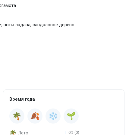
ргамота
,
,
и
ноты ладана
сандаловое дерево
Время года
Лето
0% (0)