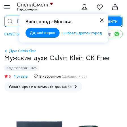
Найти
Поиск
Ваш город - Москва
Да, всё верно
Выбрать другой город
Написать в WhatsApp
8 (495) 668 06 02
Духи Calvin Klein
Мужские духи Calvin Klein CK Free
Код товара:
1025
5
1 отзыв
В избранное
(Добавили 55)
Узнать срок и стоимость доставки