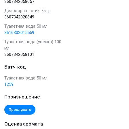
3607342058057
Дезодорант-стик 75 гр
3607342020849
Туалетная вода 50 мл
3616302015559
Туалетная вода (уценка) 100
мл
3607342058101
Батч-код
Туалетная вода 50 мл
1259
Произношение
Прослушать
Оценка аромата