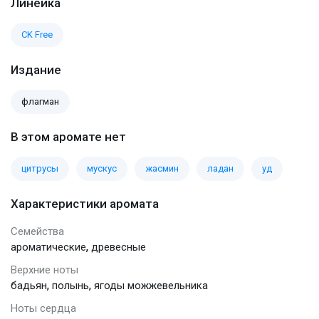
Линейка
CK Free
Издание
флагман
В этом аромате нет
цитрусы
мускус
жасмин
ладан
уд
Характеристики аромата
Семейства
,
ароматические
древесные
Верхние ноты
,
,
бадьян
полынь
ягоды можжевельника
Ноты сердца