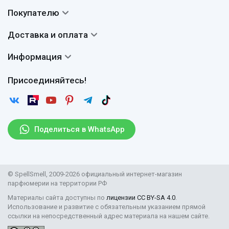
Контакты
Покупателю
О нас
Система скидок
Доставка и оплата
Авторы
Частые вопросы
Доставка
Сертификаты
Информация
Вопросы и ответы
Оплата
Гарантии
Договор оферты
Отзывы
Присоединяйтесь!
Возврат
Согласие на обработку персональных данных
Новости
Пользовательское соглашение
Статьи
Защита персональных данных
Рассылка
Поделиться в WhatsApp
Правила продажи товаров (Постановление Правительства
РФ № 2463)
Парфюмерия оптом
© SpellSmell, 2009-2026 официальный интернет-магазин
Поставщикам
парфюмерии на территории РФ
Материалы сайта доступны по
лицензии CC BY-SA 4.0
.
Использование и развитие с обязательным указанием прямой
ссылки на непосредственный адрес материала на нашем сайте.