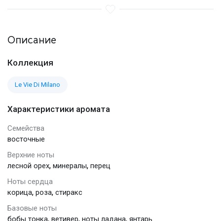
Описание
Коллекция
Le Vie Di Milano
Характеристики аромата
Семейства
восточные
Верхние ноты
,
,
лесной орех
минералы
перец
Ноты сердца
,
,
корица
роза
стиракс
Базовые ноты
,
,
,
бобы тонка
ветивер
ноты ладана
янтарь